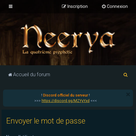
Inscription
Connexion
R
Accueil du forum
e
c
!
Discord officiel du serveur
!
h
>>>
https://discord.gg/MZYyYxd
<<<
e
r
Envoyer le mot de passe
c
h