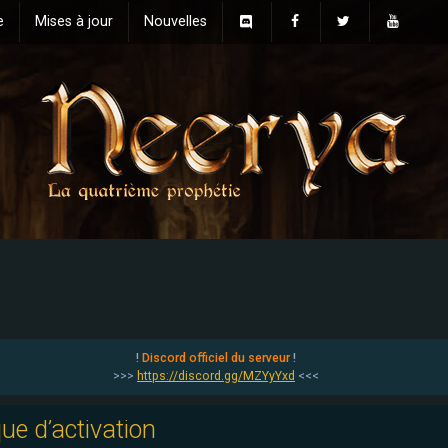
e
Mises à jour
Nouvelles
!
Discord officiel du serveur
!
>>>
https://discord.gg/MZYyYxd
<<<
que d’activation