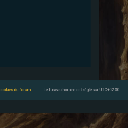
 cookies du forum
Le fuseau horaire est réglé sur
UTC+02:00