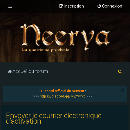
Inscription
Connexion
R
Accueil du forum
e
c
!
Discord officiel du serveur
!
h
>>>
https://discord.gg/MZYyYxd
<<<
e
r
Envoyer le courrier électronique
c
d’activation
h