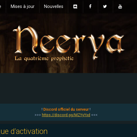
e
Mises à jour
Nouvelles
!
Discord officiel du serveur
!
>>>
https://discord.gg/MZYyYxd
<<<
que d’activation