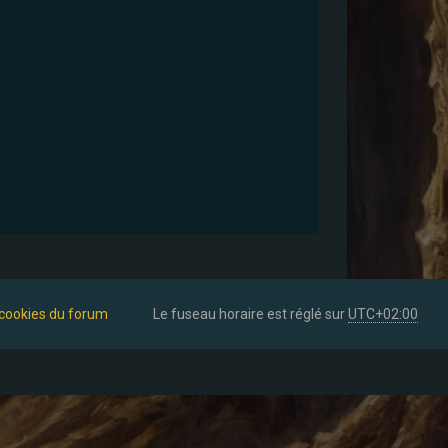
 cookies du forum
Le fuseau horaire est réglé sur
UTC+02:00