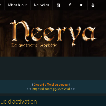
e
Mises à jour
Nouvelles
!
Discord officiel du serveur
!
>>>
https://discord.gg/MZYyYxd
<<<
que d’activation