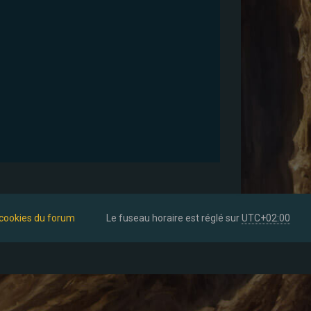
 cookies du forum
Le fuseau horaire est réglé sur
UTC+02:00