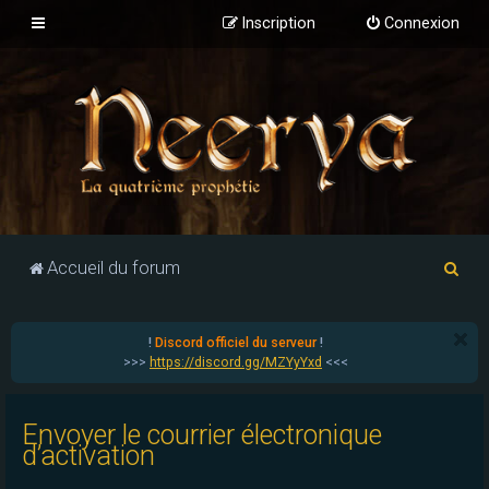
Inscription
Connexion
R
Accueil du forum
e
c
!
Discord officiel du serveur
!
h
>>>
https://discord.gg/MZYyYxd
<<<
e
r
Envoyer le courrier électronique
c
d’activation
h