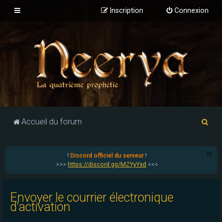
Inscription
Connexion
R
Accueil du forum
e
c
!
Discord officiel du serveur
!
h
>>>
https://discord.gg/MZYyYxd
<<<
e
r
Envoyer le courrier électronique
c
d’activation
h