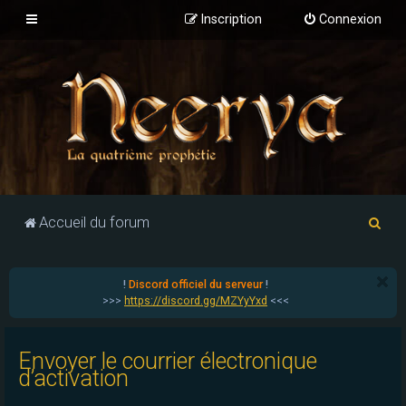
Inscription
Connexion
R
Accueil du forum
e
c
!
Discord officiel du serveur
!
h
>>>
https://discord.gg/MZYyYxd
<<<
e
r
Envoyer le courrier électronique
c
d’activation
h