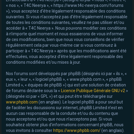
« nos », « T4C Neerya », « https://www.t4c-neerya.com/forums
e
»), vous acceptez d’être légalement responsable des conditions
r
suivantes. Si vous n’acceptez pas d’être légalement responsable
de toutes les conditions suivantes, veuillez ne pas utiliser et/ou
accéder à « T4C Neerya ». Nous pouvons modifier ces conditions
à n’importe quel moment et nous essaierons de vous informer
de ces modifications, bien que nous vous conseillons de vérifier
régulièrement cela par vous-même car si vous continuez à
participer à « T4C Neerya » après que les modifications aient été
effectuées, vous acceptez d’être légalement responsable des
conditions modifiées et/ou mises à jour.
Nos forums sont développés par phpBB (désignés ici par « ils », «
eux », « leur », « logiciel phpBB », « www.phpbb.com », « phpBB
Limited », « équipes de phpBB ») qui est une solution de création
de forums déclarée sous la «
Licence Publique Générale GNU v2
»
(désignée ici par « GPL ») et qui peut être téléchargée sur
www.phpbb.com
(en anglais). Le logiciel phpBB a pour seul but
de faciliter les discussions sur internet, phpBB Limited n’est en
aucun cas responsable de la conduite et/ou du contenu que
nous acceptons et/ou que nous n’acceptons pas. Si vous
souhaitez obtenir plus d’informations concernant phpBB, nous
vous invitons à consulter
https://www.phpbb.com/
(en anglais).