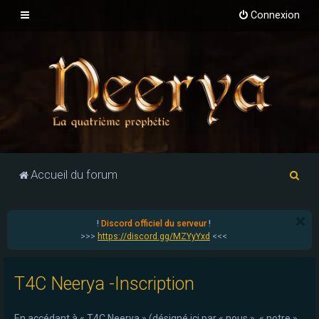
Connexion
R
Accueil du forum
e
c
!
Discord officiel du serveur
!
h
>>>
https://discord.gg/MZYyYxd
<<<
e
r
T4C Neerya -Inscription
c
h
En accédant à « T4C Neerya » (désigné ici par « nous », « notre »,