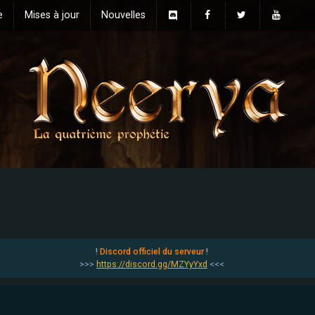
e
Mises à jour
Nouvelles
!
Discord officiel du serveur
!
>>>
https://discord.gg/MZYyYxd
<<<