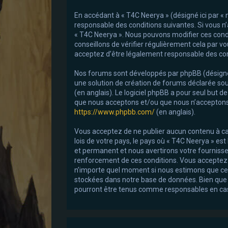
En accédant à « T4C Neerya » (désigné ici par « 
responsable des conditions suivantes. Si vous n’
« T4C Neerya ». Nous pouvons modifier ces cond
conseillons de vérifier régulièrement cela par v
acceptez d’être légalement responsable des con
Nos forums sont développés par phpBB (désignés ic
une solution de création de forums déclarée sou
(en anglais). Le logiciel phpBB a pour seul but d
que nous acceptons et/ou que nous n’acceptons 
https://www.phpbb.com/
(en anglais).
Vous acceptez de ne publier aucun contenu à car
lois de votre pays, le pays où « T4C Neerya » es
et permanent et nous avertirons votre fournisseu
renforcement de ces conditions. Vous acceptez le 
n’importe quel moment si nous estimons que cela
stockées dans notre base de données. Bien que c
pourront être tenus comme responsables en cas