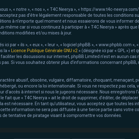
nous », « notre », « nos », « T4C Neerya », « https://www.t4c-neerya.co
acceptez pas d’être légalement responsable de toutes les conditions suiv
itions à n’importe quel moment et nous essaierons de vous informer de
ous-même car si vous continuez à participer à « T4C Neerya » après que 
ditions modifiées et/ou mises à jour.
i par « ils », « eux », « leur », « logiciel phpBB », « www.phpbb.com », 
s la «
Licence Publique Générale GNU v2
» (désignée ici par « GPL ») et 
e faciliter les discussions sur internet, phpBB Limited n’est en aucun ca
pas. Si vous souhaitez obtenir plus d’informations concernant phpBB, n
actère abusif, obscène, vulgaire, diffamatoire, choquant, menaçant, por
t hébergé, ou encore la loi internationale. Si vous ne respectez pas ce
r d’accès à internet si nous le jugeons nécessaire. Nous enregistrons l
fait que « T4C Neerya » ait le droit de supprimer, d’éditer, de déplacer 
 est nécessaire. En tant qu’utilisateur, vous acceptez que toutes les i
ette information ne sera pas diffusée à une tierce partie sans votre c
 de tentative de piratage visant à compromettre vos données.