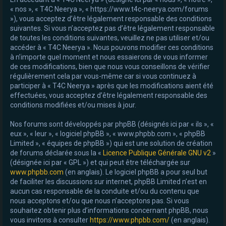
« nos », « T4C Neerya », « https://www.t4c-neerya.com/forums
e
»), vous acceptez d’être légalement responsable des conditions
r
suivantes. Si vous n’acceptez pas d’être légalement responsable
de toutes les conditions suivantes, veuillez ne pas utiliser et/ou
accéder à « T4C Neerya ». Nous pouvons modifier ces conditions
à n’importe quel moment et nous essaierons de vous informer
de ces modifications, bien que nous vous conseillons de vérifier
régulièrement cela par vous-même car si vous continuez à
participer à « T4C Neerya » après que les modifications aient été
effectuées, vous acceptez d’être légalement responsable des
conditions modifiées et/ou mises à jour.
Nos forums sont développés par phpBB (désignés ici par « ils », «
eux », « leur », « logiciel phpBB », « www.phpbb.com », « phpBB
Limited », « équipes de phpBB ») qui est une solution de création
de forums déclarée sous la «
Licence Publique Générale GNU v2
»
(désignée ici par « GPL ») et qui peut être téléchargée sur
www.phpbb.com
(en anglais). Le logiciel phpBB a pour seul but
de faciliter les discussions sur internet, phpBB Limited n’est en
aucun cas responsable de la conduite et/ou du contenu que
nous acceptons et/ou que nous n’acceptons pas. Si vous
souhaitez obtenir plus d’informations concernant phpBB, nous
vous invitons à consulter
https://www.phpbb.com/
(en anglais).