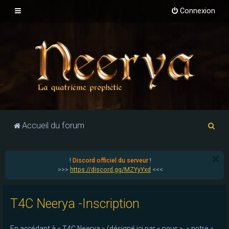
Connexion
R
Accueil du forum
e
c
!
Discord officiel du serveur
!
h
>>>
https://discord.gg/MZYyYxd
<<<
e
r
T4C Neerya -Inscription
c
h
En accédant à « T4C Neerya » (désigné ici par « nous », « notre »,