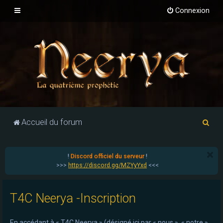
Connexion
R
Accueil du forum
e
c
!
Discord officiel du serveur
!
h
>>>
https://discord.gg/MZYyYxd
<<<
e
r
T4C Neerya -Inscription
c
h
En accédant à « T4C Neerya » (désigné ici par « nous », « notre »,