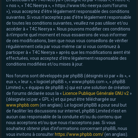
« nos », « T4C Neerya », « https://www.t4c-neerya.com/forums
e
»), vous acceptez d’être légalement responsable des conditions
r
suivantes. Si vous n’acceptez pas d’être légalement responsable
de toutes les conditions suivantes, veuillez ne pas utiliser et/ou
accéder à « T4C Neerya ». Nous pouvons modifier ces conditions
à n’importe quel moment et nous essaierons de vous informer
de ces modifications, bien que nous vous conseillons de vérifier
régulièrement cela par vous-même car si vous continuez à
participer à « T4C Neerya » après que les modifications aient été
effectuées, vous acceptez d’être légalement responsable des
conditions modifiées et/ou mises à jour.
Nos forums sont développés par phpBB (désignés ici par « ils », «
eux », « leur », « logiciel phpBB », « www.phpbb.com », « phpBB
Limited », « équipes de phpBB ») qui est une solution de création
de forums déclarée sous la «
Licence Publique Générale GNU v2
»
(désignée ici par « GPL ») et qui peut être téléchargée sur
www.phpbb.com
(en anglais). Le logiciel phpBB a pour seul but
de faciliter les discussions sur internet, phpBB Limited n’est en
aucun cas responsable de la conduite et/ou du contenu que
nous acceptons et/ou que nous n’acceptons pas. Si vous
souhaitez obtenir plus d’informations concernant phpBB, nous
vous invitons à consulter
https://www.phpbb.com/
(en anglais).