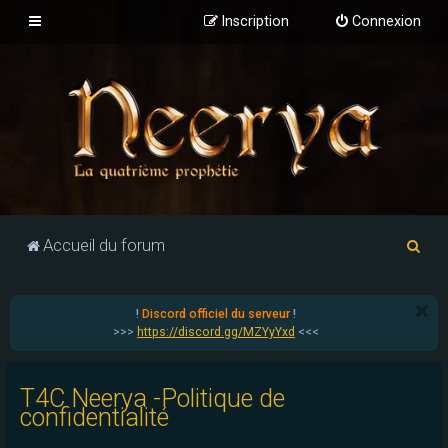
Inscription
Connexion
R
Accueil du forum
e
c
!
Discord officiel du serveur
!
h
>>>
https://discord.gg/MZYyYxd
<<<
e
r
T4C Neerya -Politique de
c
confidentialité
h