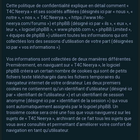
Cette politique de confidentialité explique en détail comment «
e
T4C Neerya » et ses sociétés affiliées (désignés ici par « nous », «
r
notre », « nos », « T4C Neerya », « https://www.t4c-
neerya.com/forums ») et phpBB (désigné ici par « ils », « eux », «
leur », « logiciel phpBB », « www.phpbb.com », « phpBB Limited »,
« équipes de phpBB ») utilisent toutes les informations qui ont
collectées lors des sessions d’utilisation de votre part (désignées
ici par « vos informations »).
Vos informations sont collectées de deux manières différentes.
Premièrement, en naviguant sur « T4C Neerya », le logiciel
phpBB créera un certain nombre de cookies qui sont de petits
fichiers texte téléchargés dans les fichiers temporaires du
navigateur internet de votre ordinateur. Les deux premiers
cookies ne contiennent qu’un identifiant d’utilisateur (désigné ici
par « identifiant de l’utilisateur ») et un identifiant de session
anonyme (désigné ici par « identifiant de la session ») qui vous
sont automatiquement assignés par le logiciel phpBB. Un
troisième cookie sera créé une fois que vous naviguerez sur les
sujets de « T4C Neerya », archivant de ce fait tous les sujets que
vous avez consultés et permettant d’améliorer votre confort de
navigation en tant qu’utilisateur.