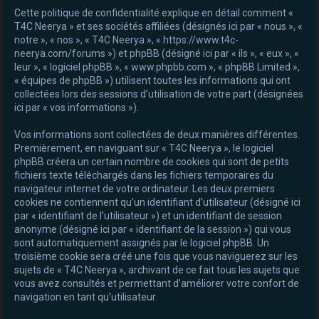
Cette politique de confidentialité explique en détail comment «
e
T4C Neerya » et ses sociétés affiliées (désignés ici par « nous », «
r
notre », « nos », « T4C Neerya », « https://www.t4c-
neerya.com/forums ») et phpBB (désigné ici par « ils », « eux », «
leur », « logiciel phpBB », « www.phpbb.com », « phpBB Limited »,
« équipes de phpBB ») utilisent toutes les informations qui ont
collectées lors des sessions d’utilisation de votre part (désignées
ici par « vos informations »).
Vos informations sont collectées de deux manières différentes.
Premièrement, en naviguant sur « T4C Neerya », le logiciel
phpBB créera un certain nombre de cookies qui sont de petits
fichiers texte téléchargés dans les fichiers temporaires du
navigateur internet de votre ordinateur. Les deux premiers
cookies ne contiennent qu’un identifiant d’utilisateur (désigné ici
par « identifiant de l’utilisateur ») et un identifiant de session
anonyme (désigné ici par « identifiant de la session ») qui vous
sont automatiquement assignés par le logiciel phpBB. Un
troisième cookie sera créé une fois que vous naviguerez sur les
sujets de « T4C Neerya », archivant de ce fait tous les sujets que
vous avez consultés et permettant d’améliorer votre confort de
navigation en tant qu’utilisateur.