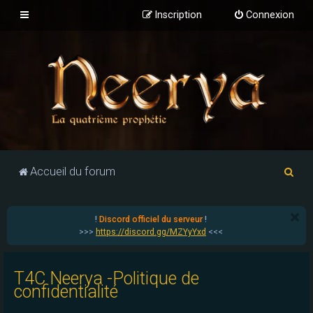
Inscription
Connexion
R
Accueil du forum
e
c
!
Discord officiel du serveur
!
h
>>>
https://discord.gg/MZYyYxd
<<<
e
r
T4C Neerya -Politique de
c
confidentialité
h