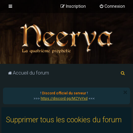
Inscription
Connexion
R
Accueil du forum
e
c
!
Discord officiel du serveur
!
h
>>>
https://discord.gg/MZYyYxd
<<<
e
r
Supprimer tous les cookies du forum
c
h