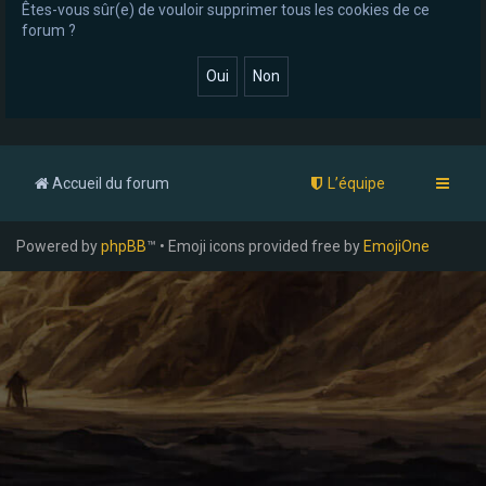
Êtes-vous sûr(e) de vouloir supprimer tous les cookies de ce
e
forum ?
r
Accueil du forum
L’équipe
Powered by
phpBB
™ • Emoji icons provided free by
EmojiOne