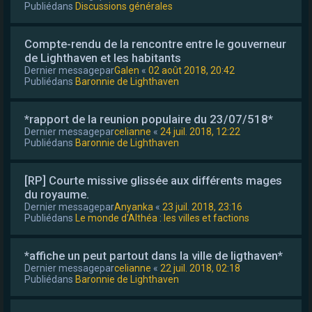
Publiédans
Discussions générales
Compte-rendu de la rencontre entre le gouverneur
de Lighthaven et les habitants
Dernier messagepar
Galen
«
02 août 2018, 20:42
Publiédans
Baronnie de Lighthaven
*rapport de la reunion populaire du 23/07/518*
Dernier messagepar
celianne
«
24 juil. 2018, 12:22
Publiédans
Baronnie de Lighthaven
[RP] Courte missive glissée aux différents mages
du royaume.
Dernier messagepar
Anyanka
«
23 juil. 2018, 23:16
Publiédans
Le monde d'Althéa : les villes et factions
*affiche un peut partout dans la ville de ligthaven*
Dernier messagepar
celianne
«
22 juil. 2018, 02:18
Publiédans
Baronnie de Lighthaven