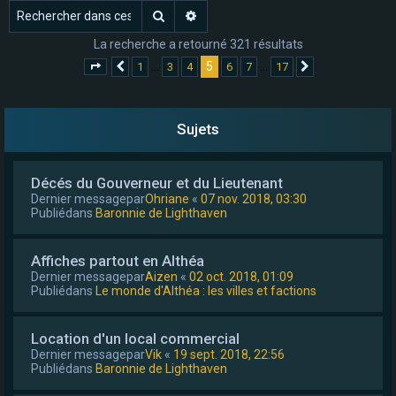
Rechercher
Recherche avancée
e
r
La recherche a retourné 321 résultats
5
…
…
1
3
4
6
7
17
Page
5
Précédent
sur
17
Suivant
Sujets
Décés du Gouverneur et du Lieutenant
Dernier messagepar
Ohriane
«
07 nov. 2018, 03:30
Publiédans
Baronnie de Lighthaven
Affiches partout en Althéa
Dernier messagepar
Aizen
«
02 oct. 2018, 01:09
Publiédans
Le monde d'Althéa : les villes et factions
Location d'un local commercial
Dernier messagepar
Vik
«
19 sept. 2018, 22:56
Publiédans
Baronnie de Lighthaven