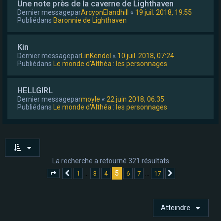
Une note près de la caverne de Lighthaven
Dernier messagepar
ArcyonElandhill
«
19 juil. 2018, 19:55
Publiédans
Baronnie de Lighthaven
Kin
Dernier messagepar
LinKendel
«
10 juil. 2018, 07:24
Publiédans
Le monde d'Althéa : les personnages
HELLGIRL
Dernier messagepar
moyle
«
22 juin 2018, 06:35
Publiédans
Le monde d'Althéa : les personnages
La recherche a retourné 321 résultats
5
…
…
1
3
4
6
7
17
Page
5
Précédent
sur
17
Suivant
Atteindre