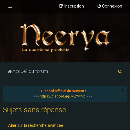
Inscription
Connexion
R
Accueil du forum
e
c
!
Discord officiel du serveur
!
h
>>>
https://discord.gg/MZYyYxd
<<<
e
Sujets sans réponse
r
c
Aller sur la recherche avancée
h