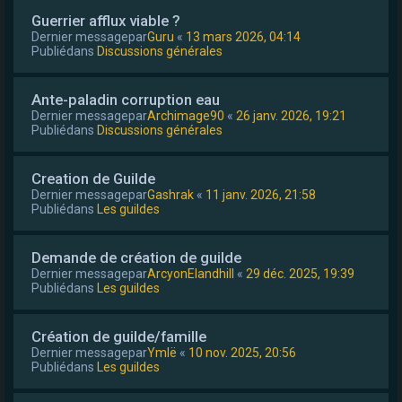
Guerrier afflux viable ?
Dernier messagepar
Guru
«
13 mars 2026, 04:14
Publiédans
Discussions générales
Ante-paladin corruption eau
Dernier messagepar
Archimage90
«
26 janv. 2026, 19:21
Publiédans
Discussions générales
Creation de Guilde
Dernier messagepar
Gashrak
«
11 janv. 2026, 21:58
Publiédans
Les guildes
Demande de création de guilde
Dernier messagepar
ArcyonElandhill
«
29 déc. 2025, 19:39
Publiédans
Les guildes
Création de guilde/famille
Dernier messagepar
Ymlë
«
10 nov. 2025, 20:56
Publiédans
Les guildes