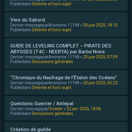
Publiédans
Détente et hors-sujet
Vers du Sabord
Dernier messagepar
Anonyme 11198
«
20 juin 2025, 18:10
Publiédans
Détente et hors-sujet
GUIDE DE LEVELING COMPLET – PIRATE DES
ABYSSES (T4C - NEERYA) par Barbe Noire
Dernier messagepar
Anonyme 11198
«
20 juin 2025, 07:09
Publiédans
Discussions générales
“Chronique du Naufrage de l’Étalon des Océans”
Dernier messagepar
Anonyme 11198
«
20 juin 2025, 05:23
Publiédans
Détente et hors-sujet
Questions Guerrier / Antepal
Dernier messagepar
Crowler
«
22 avr. 2025, 18:06
Publiédans
Discussions générales
Création de guilde