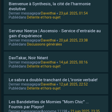
Bienvenue à Synthesis, la cité de l’harmonie
évolutive
Dernier messagepar
Daveithai
«
23 juil. 2025, 01:54
Publiédans
Détente et hors-sujet
Serveur Neerya | Ascensio - Service d'entraide au
gain d'expérience
Dernier messagepar
Daveithai
«
20 juil. 2025, 23:38
Publiédans
Discussions générales
DavTakar, Noir Néant
Dernier messagepar
Daveithai
«
14 juil. 2025, 00:16
Publiédans
Détente et hors-sujet
Le sabre a double tranchant de L'ironie verbale!
Dernier messagepar
Daveithai
«
12 juil. 2025, 22:52
Publiédans
Détente et hors-sujet
Les Bandelettes de Momies ''Mom Chic'' ...
Fournis par Playor!
Dernier messagepar
Anonyme 11198
«
21 juin 2025, 23:35