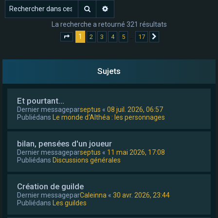
Rechercher
Recherche avancée
e
r
La recherche a retourné 321 résultats
1
…
2
3
4
5
17
Page
1
sur
17
Suivant
Sujets
Et pourtant...
Dernier messagepar
septus
«
08 juil. 2026, 06:57
Publiédans
Le monde d'Althéa : les personnages
bilan, pensées d'un joueur
Dernier messagepar
septus
«
11 mai 2026, 17:08
Publiédans
Discussions générales
Création de guilde
Dernier messagepar
Caleinna
«
30 avr. 2026, 23:44
Publiédans
Les guildes