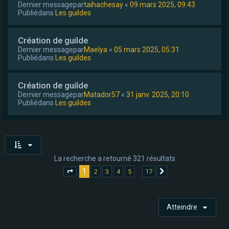
Dernier messagepar
taihachesay
«
09 mars 2025, 09:43
Publiédans
Les guildes
Création de guilde
Dernier messagepar
Maelya
«
05 mars 2025, 05:31
Publiédans
Les guildes
Création de guilde
Dernier messagepar
Matador57
«
31 janv. 2025, 20:10
Publiédans
Les guildes
La recherche a retourné 321 résultats
1
…
2
3
4
5
17
Page
1
sur
17
Suivant
Atteindre