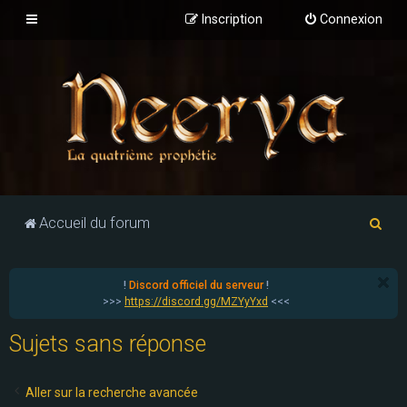
Inscription
Connexion
R
Accueil du forum
e
c
!
Discord officiel du serveur
!
h
>>>
https://discord.gg/MZYyYxd
<<<
e
Sujets sans réponse
r
c
Aller sur la recherche avancée
h