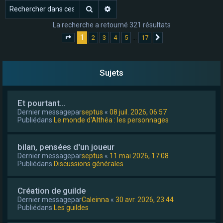
Rechercher
Recherche avancée
e
r
La recherche a retourné 321 résultats
1
…
2
3
4
5
17
Page
1
sur
17
Suivant
Sujets
Et pourtant...
Dernier messagepar
septus
«
08 juil. 2026, 06:57
Publiédans
Le monde d'Althéa : les personnages
bilan, pensées d'un joueur
Dernier messagepar
septus
«
11 mai 2026, 17:08
Publiédans
Discussions générales
Création de guilde
Dernier messagepar
Caleinna
«
30 avr. 2026, 23:44
Publiédans
Les guildes