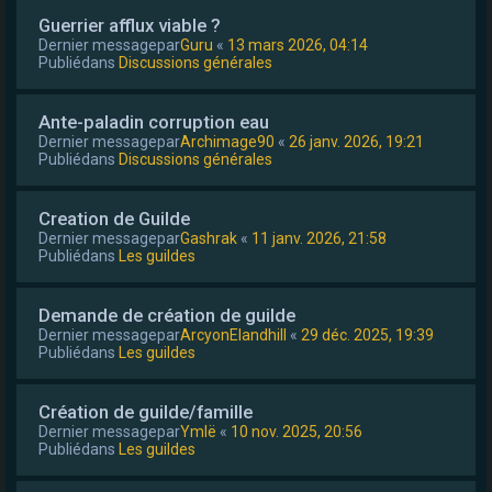
Guerrier afflux viable ?
Dernier messagepar
Guru
«
13 mars 2026, 04:14
Publiédans
Discussions générales
Ante-paladin corruption eau
Dernier messagepar
Archimage90
«
26 janv. 2026, 19:21
Publiédans
Discussions générales
Creation de Guilde
Dernier messagepar
Gashrak
«
11 janv. 2026, 21:58
Publiédans
Les guildes
Demande de création de guilde
Dernier messagepar
ArcyonElandhill
«
29 déc. 2025, 19:39
Publiédans
Les guildes
Création de guilde/famille
Dernier messagepar
Ymlë
«
10 nov. 2025, 20:56
Publiédans
Les guildes