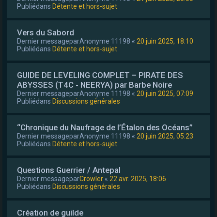
Publiédans
Détente et hors-sujet
Vers du Sabord
Dernier messagepar
Anonyme 11198
«
20 juin 2025, 18:10
Publiédans
Détente et hors-sujet
GUIDE DE LEVELING COMPLET – PIRATE DES
ABYSSES (T4C - NEERYA) par Barbe Noire
Dernier messagepar
Anonyme 11198
«
20 juin 2025, 07:09
Publiédans
Discussions générales
“Chronique du Naufrage de l’Étalon des Océans”
Dernier messagepar
Anonyme 11198
«
20 juin 2025, 05:23
Publiédans
Détente et hors-sujet
Questions Guerrier / Antepal
Dernier messagepar
Crowler
«
22 avr. 2025, 18:06
Publiédans
Discussions générales
Création de guilde