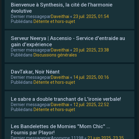
Bienvenue à Synthesis, la cité de l’harmonie
évolutive
Dernier messagepar
Daveithai
«
23 juil. 2025, 01:54
Publiédans
Détente et hors-sujet
Serveur Neerya | Ascensio - Service d'entraide au
gain d'expérience
Dernier messagepar
Daveithai
«
20 juil. 2025, 23:38
Publiédans
Discussions générales
DavTakar, Noir Néant
Dernier messagepar
Daveithai
«
14 juil. 2025, 00:16
Publiédans
Détente et hors-sujet
Le sabre a double tranchant de L'ironie verbale!
Dernier messagepar
Daveithai
«
12 juil. 2025, 22:52
Publiédans
Détente et hors-sujet
Les Bandelettes de Momies ''Mom Chic'' ...
Fournis par Playor!
Dernier messagepar
Anonyme 11198
«
21 juin 2025, 23:35