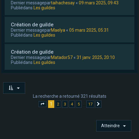
Dernier messagepar
taihachesay
«
09 mars 2025, 09:43
Publiédans
Les guildes
Création de guilde
Dernier messagepar
Maelya
«
05 mars 2025, 05:31
Publiédans
Les guildes
Création de guilde
Dernier messagepar
Matador57
«
31 janv. 2025, 20:10
Publiédans
Les guildes
La recherche a retourné 321 résultats
1
…
2
3
4
5
17
Page
1
sur
17
Suivant
Atteindre