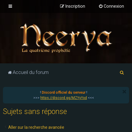
Inscription
Connexion
R
Accueil du forum
e
c
!
Discord officiel du serveur
!
h
>>>
https://discord.gg/MZYyYxd
<<<
e
Sujets sans réponse
r
c
Aller sur la recherche avancée
h