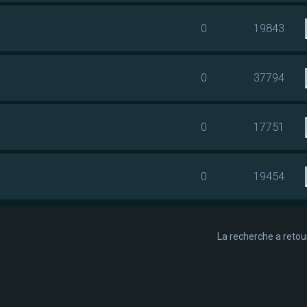
0
19843
0
37794
0
17751
0
19454
La recherche a retou