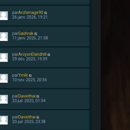
par
Archimage90
26 janv. 2026, 19:21
par
Gashrak
11 janv. 2026, 21:58
par
ArcyonElandhill
29 déc. 2025, 19:39
par
Ymlë
10 nov. 2025, 20:56
par
Daveithai
23 juil. 2025, 01:54
par
Daveithai
20 juil. 2025, 23:38