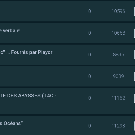
0
10596
e verbale!
0
10658
 ... Fournis par Playor!
0
8895
0
9039
TE DES ABYSSES (T4C -
0
11162
es Océans”
0
11293