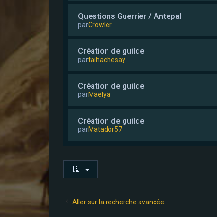
Questions Guerrier / Antepal
par
Crowler
Création de guilde
par
taihachesay
Création de guilde
par
Maelya
Création de guilde
par
Matador57
Aller sur la recherche avancée