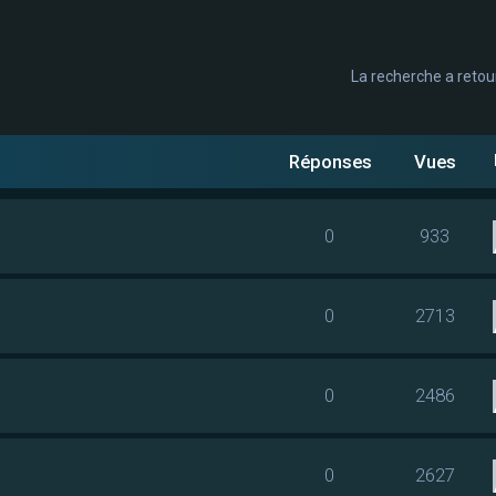
La recherche a retou
cée
Réponses
Vues
0
933
0
2713
0
2486
0
2627