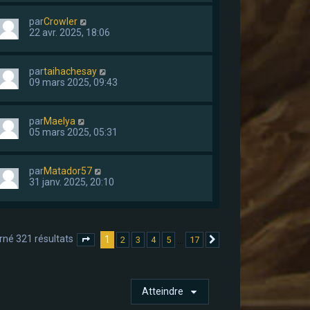
par
Crowler
22 avr. 2025, 18:06
par
taihachesay
09 mars 2025, 09:43
par
Maelya
05 mars 2025, 05:31
par
Matador57
31 janv. 2025, 20:10
rné 321 résultats
1
…
2
3
4
5
17
Page
1
sur
17
Suivant
Atteindre