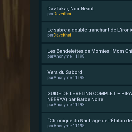
DavTakar, Noir Néant
par
Daveithai
Le sabre a double tranchant de L'ironi
par
Daveithai
Les Bandelettes de Momies ''Mom Chic''
par
Anonyme 11198
Vers du Sabord
par
Anonyme 11198
GUIDE DE LEVELING COMPLET – PIRA
NEERYA) par Barbe Noire
par
Anonyme 11198
“Chronique du Naufrage de l’Étalon d
par
Anonyme 11198