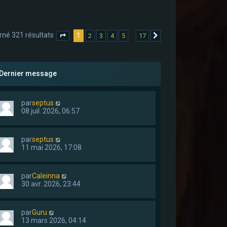
rné 321 résultats
1
…
2
3
4
5
17
Page
1
sur
17
Suivant
Dernier message
par
septus
08 juil. 2026, 06:57
par
septus
11 mai 2026, 17:08
par
Caleinna
30 avr. 2026, 23:44
par
Guru
13 mars 2026, 04:14