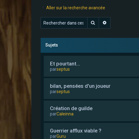
Aller sur la recherche avancée
Rechercher
Recherche avan
Sujets
Et pourtant...
par
septus
bilan, pensées d'un joueur
par
septus
Création de guilde
par
Caleinna
Guerrier afflux viable ?
par
Guru