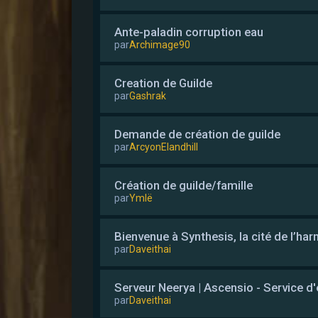
Ante-paladin corruption eau
par
Archimage90
Creation de Guilde
par
Gashrak
Demande de création de guilde
par
ArcyonElandhill
Création de guilde/famille
par
Ymlë
Bienvenue à Synthesis, la cité de l’ha
par
Daveithai
Serveur Neerya | Ascensio - Service d'
par
Daveithai