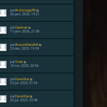
par
Archimage90
26 janv. 2026, 19:21
par
Gashrak
11 janv. 2026, 21:58
par
ArcyonElandhill
29 déc. 2025, 19:39
par
Ymlë
10 nov. 2025, 20:56
par
Daveithai
23 juil. 2025, 01:54
par
Daveithai
20 juil. 2025, 23:38