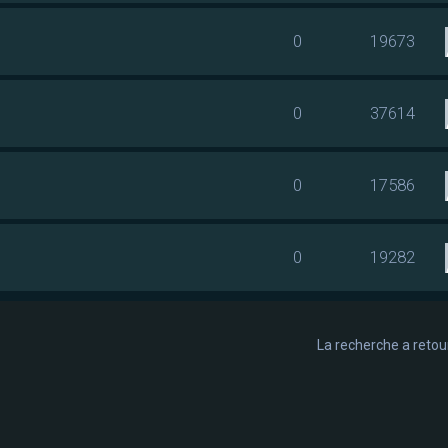
0
19673
0
37614
0
17586
0
19282
La recherche a retou