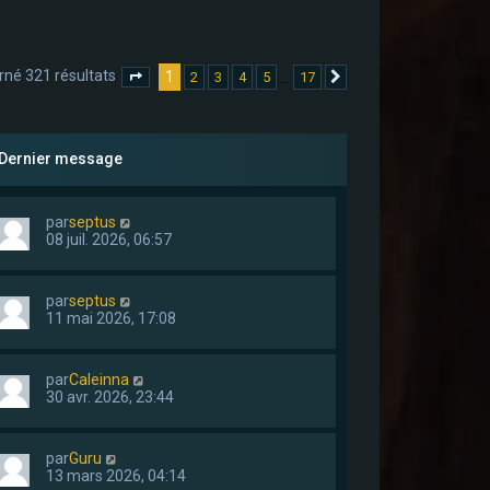
rné 321 résultats
1
…
2
3
4
5
17
Page
1
sur
17
Suivant
Dernier message
par
septus
08 juil. 2026, 06:57
par
septus
11 mai 2026, 17:08
par
Caleinna
30 avr. 2026, 23:44
par
Guru
13 mars 2026, 04:14