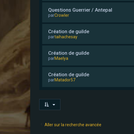
Questions Guerrier / Antepal
par
Crowler
Création de guilde
par
taihachesay
Création de guilde
par
Maelya
Création de guilde
par
Matador57
Aller sur la recherche avancée