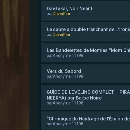
DavTakar, Noir Néant
par
Daveithai
Le sabre a double tranchant de L'ironi
par
Daveithai
Les Bandelettes de Momies ''Mom Chic''
par
Anonyme 11198
Vers du Sabord
par
Anonyme 11198
GUIDE DE LEVELING COMPLET – PIRA
NEERYA) par Barbe Noire
par
Anonyme 11198
“Chronique du Naufrage de l’Étalon d
par
Anonyme 11198