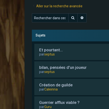
Aller sur la recherche avancée
Rechercher
Recherche avan
Sujets
Et pourtant...
par
septus
bilan, pensées d'un joueur
par
septus
Création de guilde
par
Caleinna
Guerrier afflux viable ?
par
Guru