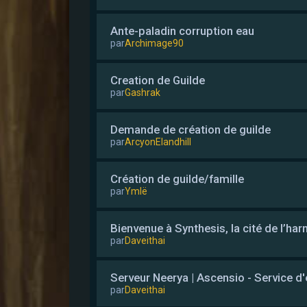
Ante-paladin corruption eau
par
Archimage90
Creation de Guilde
par
Gashrak
Demande de création de guilde
par
ArcyonElandhill
Création de guilde/famille
par
Ymlë
Bienvenue à Synthesis, la cité de l’ha
par
Daveithai
Serveur Neerya | Ascensio - Service d'
par
Daveithai