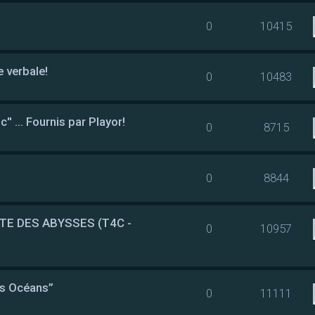
0
10415
e verbale!
0
10483
 ... Fournis par Playor!
0
8715
0
8844
TE DES ABYSSES (T4C -
0
10957
es Océans”
0
11111