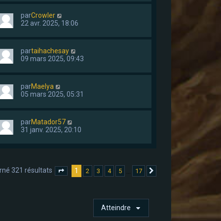
par
Crowler
22 avr. 2025, 18:06
par
taihachesay
09 mars 2025, 09:43
par
Maelya
05 mars 2025, 05:31
par
Matador57
31 janv. 2025, 20:10
rné 321 résultats
1
…
2
3
4
5
17
Page
1
sur
17
Suivant
Atteindre