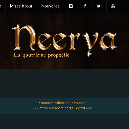
e
Mises à jour
Nouvelles
!
Discord officiel du serveur
!
>>>
https://discord.gg/MZYyYxd
<<<