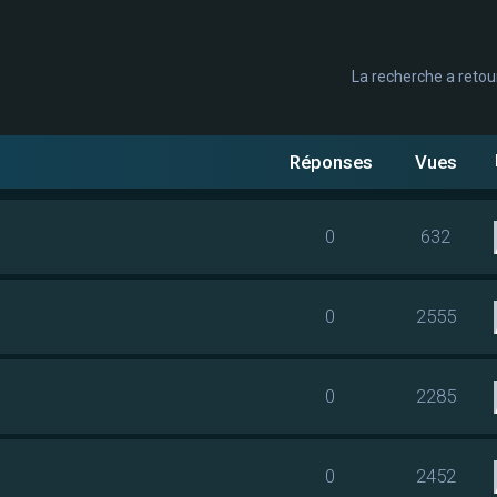
La recherche a retou
cée
Réponses
Vues
0
632
0
2555
0
2285
0
2452