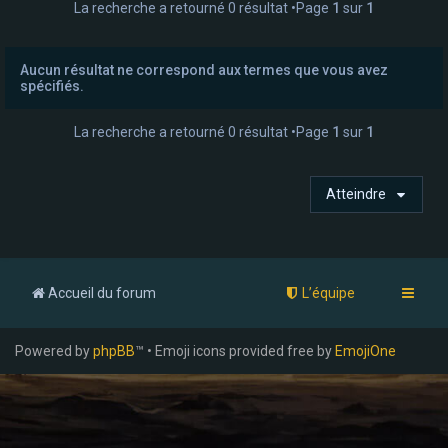
La recherche a retourné 0 résultat •Page
1
sur
1
e
r
Aucun résultat ne correspond aux termes que vous avez
spécifiés.
La recherche a retourné 0 résultat •Page
1
sur
1
Atteindre
Accueil du forum
L’équipe
Powered by
phpBB
™ • Emoji icons provided free by
EmojiOne