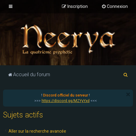
Inscription
Connexion
R
Accueil du forum
e
c
!
Discord officiel du serveur
!
h
>>>
https://discord.gg/MZYyYxd
<<<
e
Sujets actifs
r
c
Aller sur la recherche avancée
h