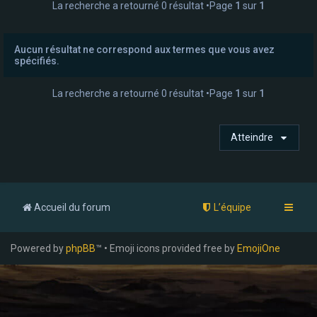
La recherche a retourné 0 résultat •Page
1
sur
1
e
r
Aucun résultat ne correspond aux termes que vous avez
spécifiés.
La recherche a retourné 0 résultat •Page
1
sur
1
Atteindre
Accueil du forum
L’équipe
Powered by
phpBB
™ • Emoji icons provided free by
EmojiOne