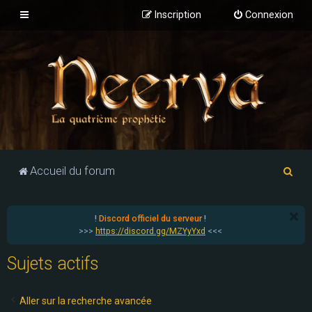
Inscription
Connexion
R
Accueil du forum
e
c
!
Discord officiel du serveur
!
h
>>>
https://discord.gg/MZYyYxd
<<<
e
Sujets actifs
r
c
Aller sur la recherche avancée
h