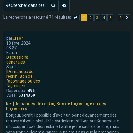
Rechercher
Recherche avancée
e
r
La recherche a retourné 71 résultats
1
…
2
3
4
5
8
Page
1
sur
8
S
par
Claor
18 févr. 2024,
03:27
Forum :
Discussions
générales
Sujet :
[Demandes de
reskin] Bon de
façonnage ou des
façonniers
Réponses :
896
Vues :
6314359
Re: [Demandes de reskin] Bon de façonnage ou des
façonniers
Bonjour, serait il possible d'avoir un point d'avancement des
reskins s'il vous plait. Très cordialement. Bonjour Kaname, ne
m'occupant pas des reskin et autre je ne saurais te dire, mais
sans trop vouloir m'avancer, je ne crois pas que la prochaines