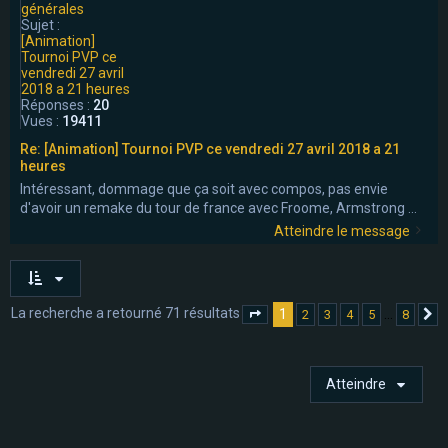
générales
Sujet :
[Animation]
Tournoi PVP ce
vendredi 27 avril
2018 a 21 heures
Réponses :
20
Vues :
19411
Re: [Animation] Tournoi PVP ce vendredi 27 avril 2018 a 21
heures
Intéressant, dommage que ça soit avec compos, pas envie
d'avoir un remake du tour de france avec Froome, Armstrong ...
Atteindre le message
La recherche a retourné 71 résultats
1
…
2
3
4
5
8
Page
1
sur
8
S
Atteindre