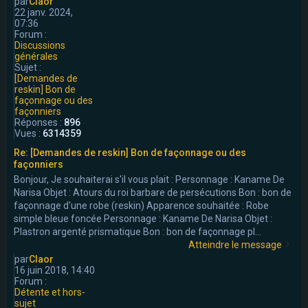
par
Claor
22 janv. 2024,
07:36
Forum :
Discussions
générales
Sujet :
[Demandes de
reskin] Bon de
façonnage ou des
façonniers
Réponses :
896
Vues :
6314359
Re: [Demandes de reskin] Bon de façonnage ou des
façonniers
Bonjour, Je souhaiterai s'il vous plait : Personnage : Kaname De
Narisa Objet : Atours du roi barbare de persécutions Bon : bon de
façonnage d'une robe (reskin) Apparence souhaitée : Robe
simple bleue foncée Personnage : Kaname De Narisa Objet :
Plastron argenté prismatique Bon : bon de façonnage pl...
Atteindre le message
par
Claor
16 juin 2018, 14:40
Forum :
Détente et hors-
sujet