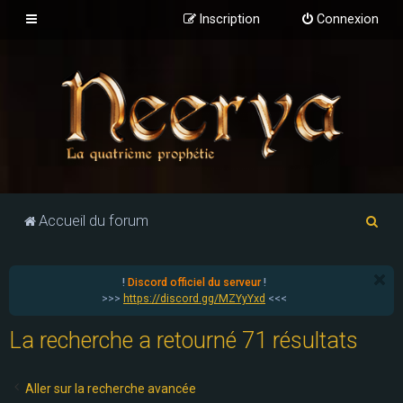
Inscription
Connexion
R
Accueil du forum
e
c
!
Discord officiel du serveur
!
h
>>>
https://discord.gg/MZYyYxd
<<<
e
La recherche a retourné 71 résultats
r
c
Aller sur la recherche avancée
h