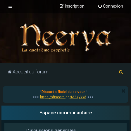
Inscription
Connexion
R
Accueil du forum
e
c
!
Discord officiel du serveur
!
h
>>>
https://discord.gg/MZYyYxd
<<<
e
r
Espace communautaire
c
h
Discussions générales